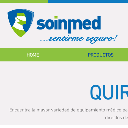
...sentirme seguro!
HOME
PRODUCTOS
QUI
Encuentra la mayor variedad de equipamiento médico par
directos d